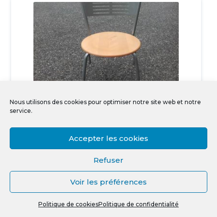
Nous utilisons des cookies pour optimiser notre site web et notre
service.
Chaises en bois hêtre…
20,00
€
Accepter les cookies
Vds chaise en bois pour…
Refuser
Ajouter au panier
Voir les préférences
0
Politique de cookies
Politique de confidentialité
Recherche
R