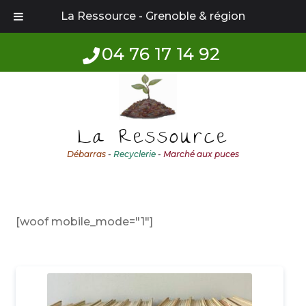
La Ressource - Grenoble & région
04 76 17 14 92
Aller
Aller
à
au
la
contenu
La Ressource
navigation
Débarras
-
Recyclerie
-
Marché aux puces
[woof mobile_mode="1"]