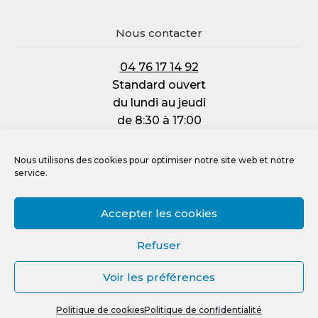
Nous contacter
04 76 17 14 92
Standard ouvert
du lundi au jeudi
de 8:30 à 17:00
et le vendredi :
de 8:30 à 12:00
Nous utilisons des cookies pour optimiser notre site web et notre
service.
Accepter les cookies
Mentions légales
Refuser
Politique de confidentialité
Voir les préférences
Politique de cookies (UE)
0
Crédit photos, vidéos et illustrations
Politique de cookies
Politique de confidentialité
Recherche
R