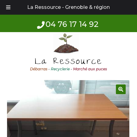
La Ressource - Grenoble & région
04 76 17 14 92
Aller
Aller
à
au
la
contenu
La Ressource
navigation
Débarras
-
Recyclerie
-
Marché aux puces