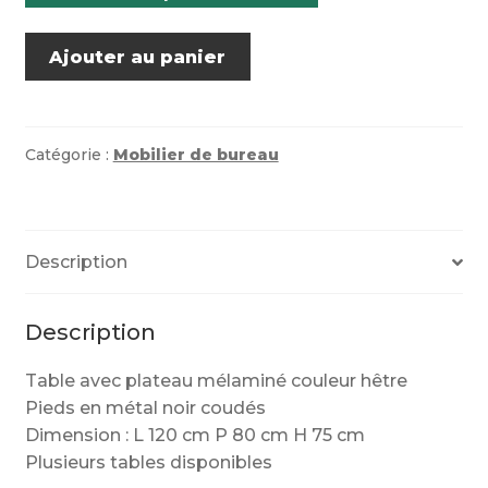
quantité
Ajouter au panier
de
Table
rectangulaire
Ref
Catégorie :
Mobilier de bureau
A3
Description
Description
Table avec plateau mélaminé couleur hêtre
Pieds en métal noir coudés
Dimension : L 120 cm P 80 cm H 75 cm
Plusieurs tables disponibles