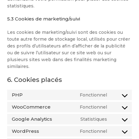
statistiques.
5.3 Cookies de marketing/suivi
Les cookies de marketing/suivi sont des cookies ou
toute autre forme de stockage local, utilisés pour créer
des profils d’utilisateurs afin d’afficher de la publicité
ou de suivre l’utilisateur sur ce site web ou sur
plusieurs sites web dans des finalités marketing
similaires.
6. Cookies placés
PHP
Fonctionnel
Consent
to
WooCommerce
Fonctionnel
Consent
service
to
php
Google Analytics
Statistiques
Consent
service
to
woocommer
WordPress
Fonctionnel
Consent
service