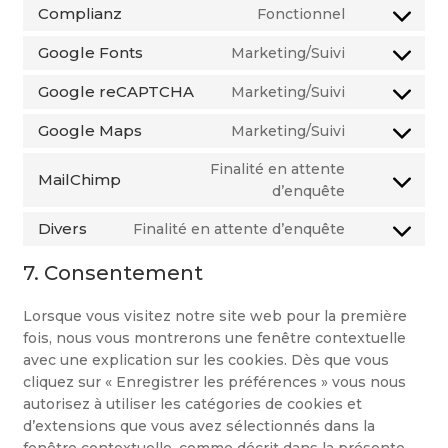
to
google-
Complianz
Fonctionnel
Consent
service
analytics
to
wordpress
Google Fonts
Marketing/Suivi
Consent
service
to
complianz
Google reCAPTCHA
Marketing/Suivi
Consent
service
to
google-
Google Maps
Marketing/Suivi
Consent
service
fonts
to
google-
Finalité en attente
MailChimp
service
recaptcha
Consent
d’enquête
google-
to
Divers
Finalité en attente d’enquête
maps
service
Consent
mailchimp
to
7. Consentement
service
divers
Lorsque vous visitez notre site web pour la première
fois, nous vous montrerons une fenêtre contextuelle
avec une explication sur les cookies. Dès que vous
cliquez sur « Enregistrer les préférences » vous nous
autorisez à utiliser les catégories de cookies et
d’extensions que vous avez sélectionnés dans la