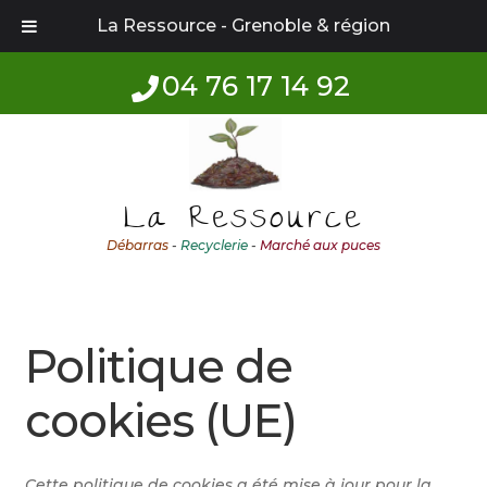
La Ressource - Grenoble & région
04 76 17 14 92
Aller
Aller
à
au
la
contenu
La Ressource
navigation
Débarras
-
Recyclerie
-
Marché aux puces
Politique de
cookies (UE)
Cette politique de cookies a été mise à jour pour la