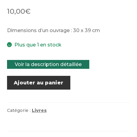
10,00
€
Dimensions d’un ouvrage : 30 x 39 cm
Plus que 1 en stock
Voir la description détaillée
quantité
Ajouter au panier
de
La
peinture
contemporaine
Catégorie :
Livres
par
Roger
Baschet