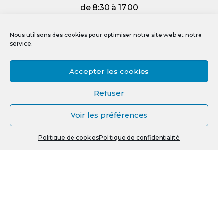
de 8:30 à 17:00
et le vendredi :
de 8:30 à 12:00
Nous utilisons des cookies pour optimiser notre site web et notre
service.
Accepter les cookies
Mentions légales
Refuser
Politique de confidentialité
Voir les préférences
Politique de cookies (UE)
0
Crédit photos, vidéos et illustrations
Politique de cookies
Politique de confidentialité
Recherche
R
pour :
e
c
h
e
r
© La Ressource - Grenoble & région 2026
c
h