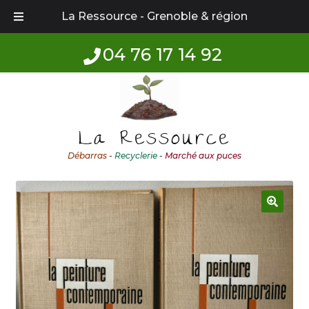
La Ressource - Grenoble & région
04 76 17 14 92
Aller
Aller
à
au
la
contenu
La Ressource
navigation
Débarras
-
Recyclerie
-
Marché aux puces