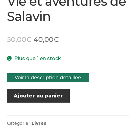
Vie et aventures de
Salavin
Le
Le
50,00
€
40,00
€
prix
prix
Plus que 1 en stock
initial
actuel
était :
est :
Voir la description détaillée
50,00€.
40,00€.
quantité
Ajouter au panier
de
Vie
et
aventures
Catégorie :
Livres
de