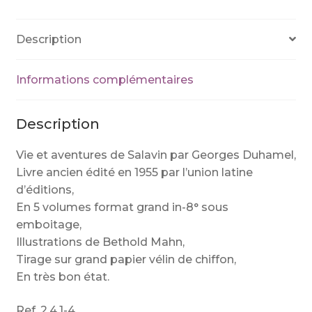
Salavin
Description
Informations complémentaires
Description
Vie et aventures de Salavin par Georges Duhamel,
Livre ancien édité en 1955 par l’union latine
d’éditions,
En 5 volumes format grand in-8° sous
emboitage,
Illustrations de Bethold Mahn,
Tirage sur grand papier vélin de chiffon,
En très bon état.
Ref. 2.4.1-4