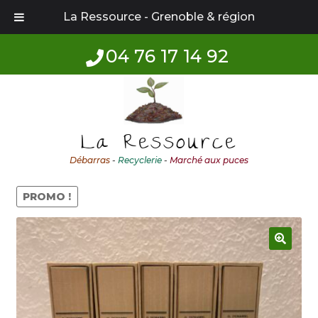
La Ressource - Grenoble & région
04 76 17 14 92
Aller
Aller
à
au
la
contenu
La Ressource
navigation
Débarras
-
Recyclerie
-
Marché aux puces
PROMO !