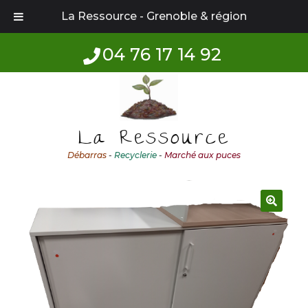
La Ressource - Grenoble & région
04 76 17 14 92
Aller
Aller
à
au
la
contenu
La Ressource
navigation
Débarras
-
Recyclerie
-
Marché aux puces