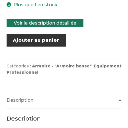
Plus que 1 en stock
Voir la description détaillée
quantité
Ajouter au panier
de
armoire
bois
rangement
Catégories :
Armoire - "Armoire basse"
,
Équipement
Professionnel
Description
Description