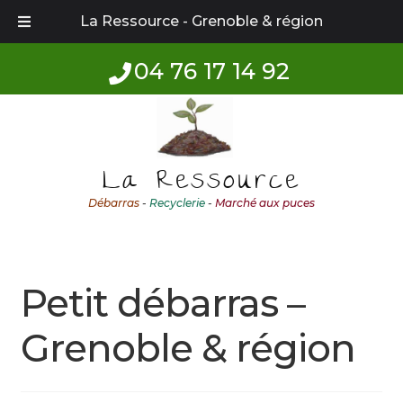
La Ressource - Grenoble & région
04 76 17 14 92
Aller
Aller
à
au
la
contenu
La Ressource
navigation
Débarras
-
Recyclerie
-
Marché aux puces
Petit débarras –
Grenoble & région