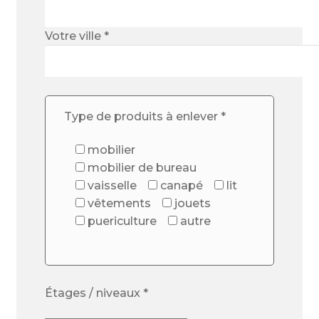
Votre ville *
Type de produits à enlever *
mobilier
mobilier de bureau
vaisselle
canapé
lit
vêtements
jouets
puericulture
autre
Étages / niveaux *