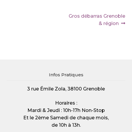
Navigation
Article
Gros débarras Grenoble
de
suivant :
& région
l’article
Infos Pratiques
3 rue Émile Zola, 38100 Grenoble
Horaires :
Mardi & Jeudi : 10h-17h Non-Stop
Et le 2ème Samedi de chaque mois,
de 10h à 13h.