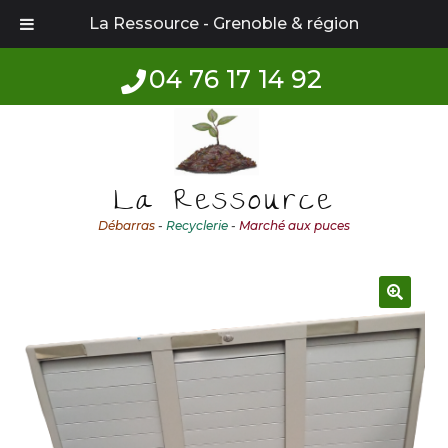
La Ressource - Grenoble & région
04 76 17 14 92
Aller
Aller
à
au
la
contenu
La Ressource
navigation
Débarras
-
Recyclerie
-
Marché aux puces