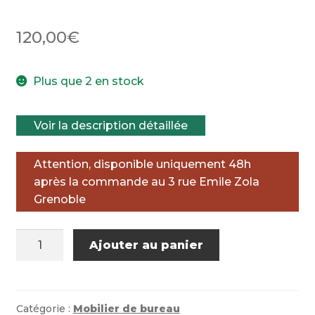
120,00
€
Plus que 2 en stock
Voir la description détaillée
Attention, disponible uniquement 48h
après la commande au 3 rue Emile Zola
Grenoble
quantité
Ajouter au panier
de
Meuble
3
rabats
Catégorie :
Mobilier de bureau