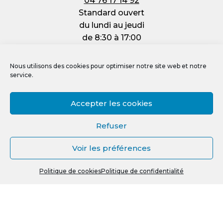
04 76 17 14 92
Standard ouvert
du lundi au jeudi
de 8:30 à 17:00
et le vendredi :
de 8:30 à 12:00
Nous utilisons des cookies pour optimiser notre site web et notre
service.
Accepter les cookies
Mentions légales
Refuser
Politique de confidentialité
Voir les préférences
Politique de cookies (UE)
0
Crédit photos, vidéos et illustrations
Politique de cookies
Politique de confidentialité
Recherche
R
pour :
e
c
h
e