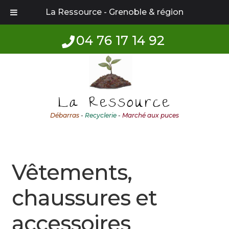
La Ressource - Grenoble & région
04 76 17 14 92
Aller
Aller
à
au
la
contenu
La Ressource
navigation
Débarras
-
Recyclerie
-
Marché aux puces
Vêtements,
chaussures et
accessoires