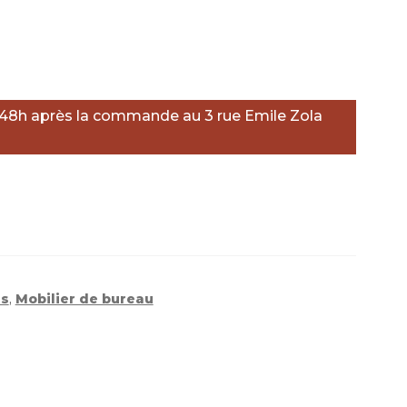
er
 48h après la commande au 3 rue Emile Zola
aisselle
és
,
Mobilier de bureau