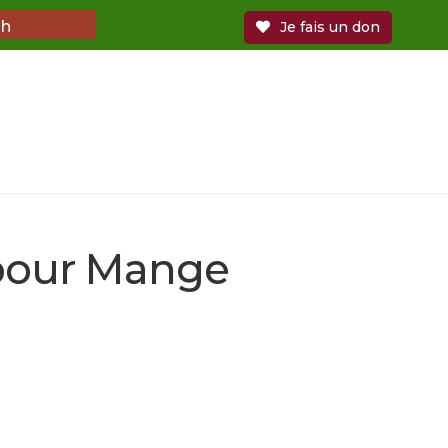
3h
Je fais un don
ltre
pour Mange
et jouets
e maison