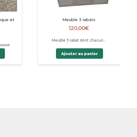
tique et
Meuble 3 rabats
120,00
€
Meuble 3 rabat dont chacun…
assise
Ajouter au panier