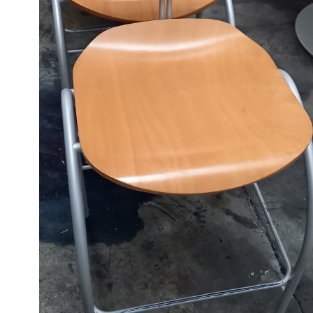
Nos clients ont du talent
Nos équipes en action
Nos ventes exceptionnelles du samedi !
Nous en
Petit et Gros Électroménager
Politique de confid
Validation de la commande
Vêtements, chaussur