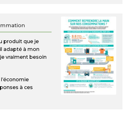
ommation
u produit que je
-il adapté à mon
ai-je vraiment besoin
t l’économie
réponses à ces