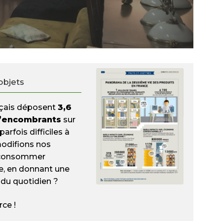
objets
nçais déposent
3,6
d’encombrants
sur
parfois difficiles à
 modifions nos
 consommer
e, en donnant une
 du quotidien ?
ce !