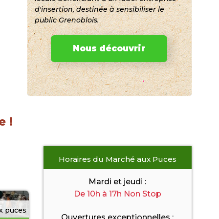
d'insertion, destinée à sensibiliser le
public Grenoblois.
J'ai besoi
er
Nous découvrir
aisselle
e !
Horaires du Marché aux Puces
Mardi et jeudi :
De 10h à 17h Non Stop
x puces
Ouvertures exceptionnelles :