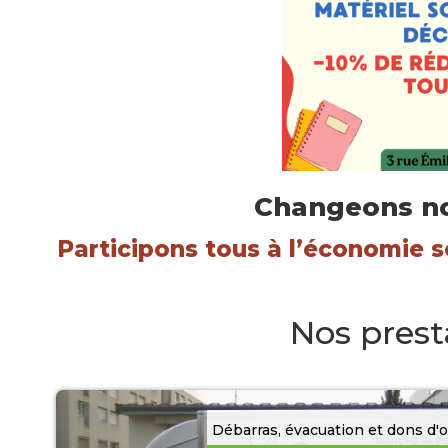
Nos clients ont du talent
Nos équipes en action
Nos ventes exceptionnelles du samedi !
Nous en
Petit et Gros Électroménager
Politique de confid
Validation de la commande
Vêtements, chaussur
Changeons n
Participons tous à l’économie s
Nos prest
Débarras, évacuation et dons d'