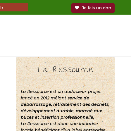
3h
Je fais un don
ltre
La Ressource
La Ressource est un audacieux projet
et jouets
lancé en 2012 mêlant
service de
débarrassage, retraitement des déchets,
e maison
développement durable, marché aux
puces et insertion professionnelle.
La Ressource est donc une initiative
locale bénéficiant d’un label entreprise