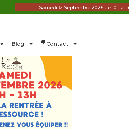
Samedi 12 Septembre 2026 de 10h à 1
Blog
Contact
et tableaux
Contact
Demande de devis
developpment fi
nciers
Enjeux et intérêts de La Ressource
nformatique
Infos Pratique
Je donne
Je m’abonne
Jeux 
ivres et papeterie
Mentions légales
Mercerie et linge d
corations
Mobilier de bureau
Mon compte
Newsletter