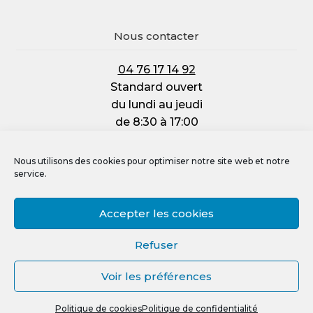
Nous contacter
04 76 17 14 92
Standard ouvert
du lundi au jeudi
de 8:30 à 17:00
et le vendredi :
de 8:30 à 12:00
Nous utilisons des cookies pour optimiser notre site web et notre
service.
Accepter les cookies
Mentions légales
Refuser
Politique de confidentialité
Voir les préférences
Politique de cookies (UE)
0
Crédit photos, vidéos et illustrations
Politique de cookies
Politique de confidentialité
Recherche
R