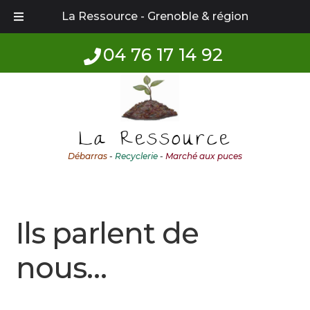
La Ressource - Grenoble & région
04 76 17 14 92
Aller
Aller
à
au
la
contenu
La Ressource
navigation
Débarras
-
Recyclerie
-
Marché aux puces
Ils parlent de
nous…