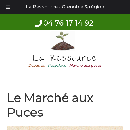
La Ressource - Grenoble & région
04 76 17 14 92
Aller
Aller
à
au
la
contenu
La Ressource
navigation
Débarras
-
Recyclerie
-
Marché aux puces
Le Marché aux
Puces