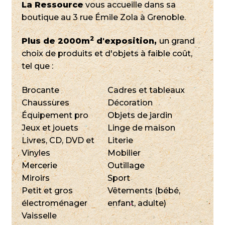
La Ressource
vous accueille dans sa
boutique au 3 rue Émile Zola à Grenoble.
2
Plus de 2000m
d'exposition,
un grand
choix de produits et d'objets à faible coût,
tel que :
Brocante
Cadres et tableaux
Chaussures
Décoration
Équipement pro
Objets de jardin
Jeux et jouets
Linge de maison
Livres, CD, DVD et
Literie
Vinyles
Mobilier
Mercerie
Outillage
Miroirs
Sport
Petit et gros
Vêtements (bébé,
électroménager
enfant, adulte)
Vaisselle