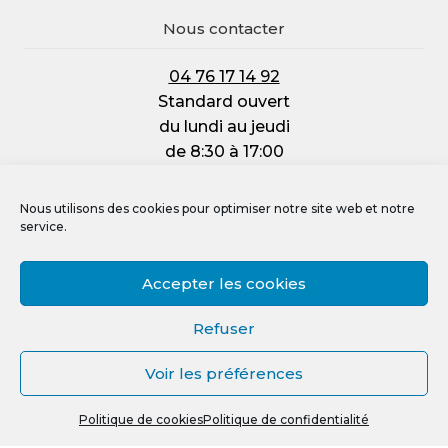
Nous contacter
04 76 17 14 92
Standard ouvert
du lundi au jeudi
de 8:30 à 17:00
et le vendredi :
de 8:30 à 12:00
Nous utilisons des cookies pour optimiser notre site web et notre
service.
Accepter les cookies
Mentions légales
Refuser
Politique de confidentialité
Voir les préférences
Politique de cookies (UE)
0
Crédit photos, vidéos et illustrations
Politique de cookies
Politique de confidentialité
Recherche
R
pour :
e