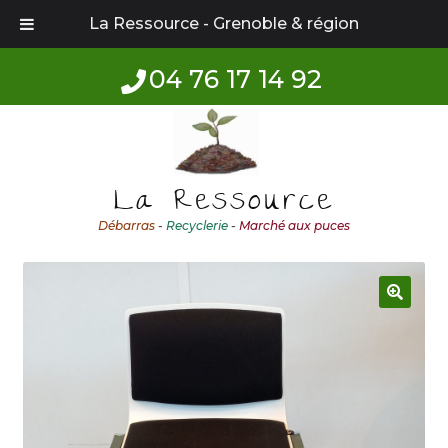
La Ressource - Grenoble & région
04 76 17 14 92
Aller
Aller
à
au
la
contenu
La Ressource
navigation
Débarras
-
Recyclerie
-
Marché aux puces