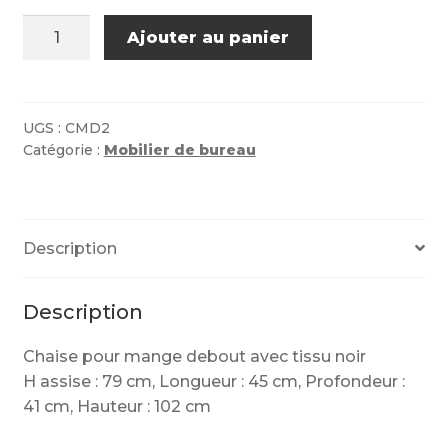
quantité
Ajouter au panier
de
Chaise
pour
Mange
UGS :
CMD2
Catégorie :
Mobilier de bureau
Debout
Description
Description
Chaise pour mange debout avec tissu noir
H assise : 79 cm, Longueur : 45 cm, Profondeur :
41 cm, Hauteur : 102 cm