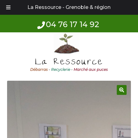
La Ressource - Grenoble & région
04 76 17 14 92
Aller
Aller
à
au
la
contenu
La Ressource
navigation
Débarras
-
Recyclerie
-
Marché aux puces