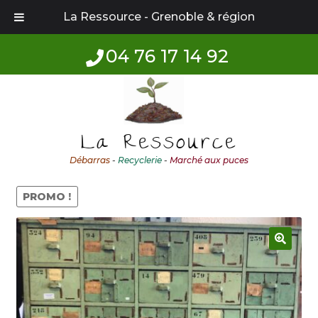
La Ressource - Grenoble & région
04 76 17 14 92
Aller
Aller
à
au
la
contenu
La Ressource
navigation
Débarras
-
Recyclerie
-
Marché aux puces
PROMO !