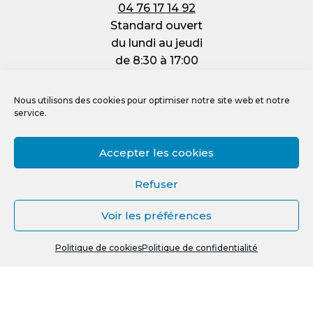
04 76 17 14 92
Standard ouvert
du lundi au jeudi
de 8:30 à 17:00
et le vendredi :
de 8:30 à 12:00
Nous utilisons des cookies pour optimiser notre site web et notre
service.
Accepter les cookies
Mentions légales
Refuser
Politique de confidentialité
Voir les préférences
Politique de cookies (UE)
0
Crédit photos, vidéos et illustrations
Politique de cookies
Politique de confidentialité
Recherche
R
pour :
e
c
h
e