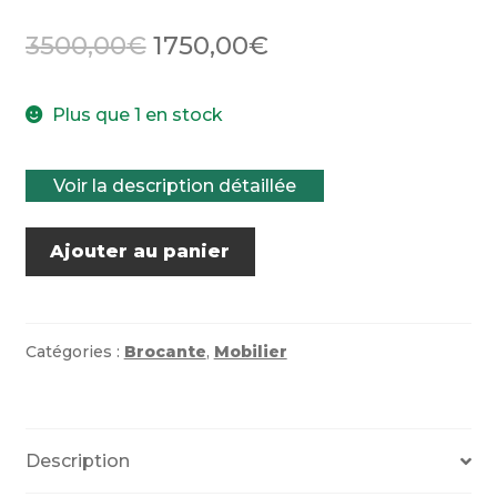
Le
Le
3500,00
€
1750,00
€
prix
prix
Plus que 1 en stock
initial
actuel
était :
est :
Voir la description détaillée
3500,00€.
1750,00€.
quantité
Ajouter au panier
de
Grainetier
Catégories :
Brocante
,
Mobilier
Description