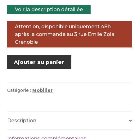
Voir la description détaillée
Attention, disponible uniquement 48h
après la commande au 3 rue Emile Zola
Grenoble
quantité
Ajouter au panier
de
Meuble
Scandinave
Catégorie :
Mobilier
Description
Informations complémentaires