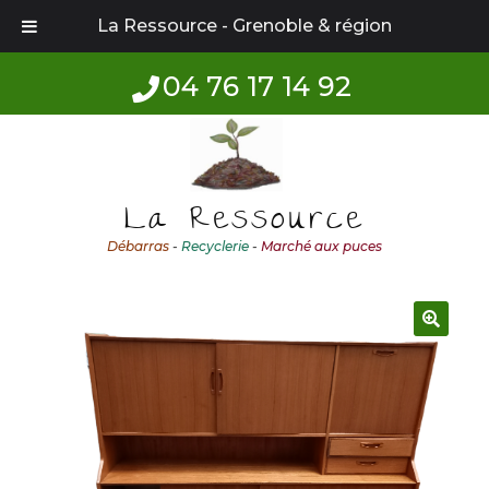
La Ressource - Grenoble & région
04 76 17 14 92
Aller
Aller
à
au
la
contenu
La Ressource
navigation
Débarras
-
Recyclerie
-
Marché aux puces