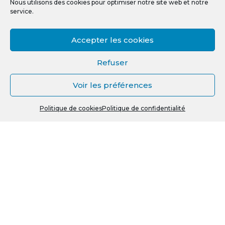
Nous utilisons des cookies pour optimiser notre site web et notre
service.
Accepter les cookies
Mentions légales
Refuser
Politique de confidentialité
Voir les préférences
Politique de cookies (UE)
0
Crédit photos, vidéos et illustrations
Politique de cookies
Politique de confidentialité
Recherche
R
pour :
e
c
h
e
r
© La Ressource - Grenoble & région 2026
c
h
e