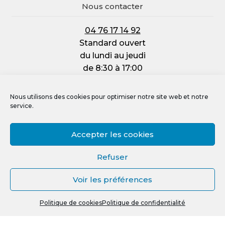
Nous contacter
04 76 17 14 92
Standard ouvert
du lundi au jeudi
de 8:30 à 17:00
et le vendredi :
de 8:30 à 12:00
Nous utilisons des cookies pour optimiser notre site web et notre
service.
Accepter les cookies
Mentions légales
Refuser
Politique de confidentialité
Voir les préférences
Politique de cookies (UE)
0
Crédit photos, vidéos et illustrations
Politique de cookies
Politique de confidentialité
Recherche
R
pour :
e