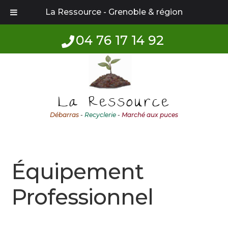
La Ressource - Grenoble & région
04 76 17 14 92
Aller
Aller
à
au
la
contenu
La Ressource
navigation
Débarras
-
Recyclerie
-
Marché aux puces
Équipement
Professionnel