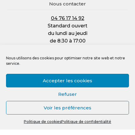
Nous contacter
04 76 17 14 92
Standard ouvert
du lundi au jeudi
de 8:30 à 17:00
et le vendredi :
de 8:30 à 12:00
Nous utilisons des cookies pour optimiser notre site web et notre
service.
Accepter les cookies
Mentions légales
Refuser
Politique de confidentialité
Voir les préférences
Politique de cookies (UE)
0
Crédit photos, vidéos et illustrations
Politique de cookies
Politique de confidentialité
Recherche
R
pour :
e