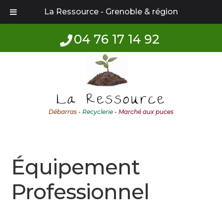
La Ressource - Grenoble & région
04 76 17 14 92
Aller
Aller
à
au
la
contenu
La Ressource
navigation
Débarras
-
Recyclerie
-
Marché aux puces
Équipement
Professionnel