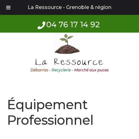
La Ressource - Grenoble & région
04 76 17 14 92
Aller
Aller
à
au
la
contenu
La Ressource
navigation
Débarras
-
Recyclerie
-
Marché aux puces
Équipement
Professionnel