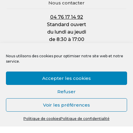
Nous contacter
04 76 17 14 92
Standard ouvert
du lundi au jeudi
de 8:30 à 17:00
et le vendredi :
de 8:30 à 12:00
Nous utilisons des cookies pour optimiser notre site web et notre
service.
Accepter les cookies
Mentions légales
Refuser
Politique de confidentialité
Voir les préférences
Politique de cookies (UE)
0
Crédit photos, vidéos et illustrations
Politique de cookies
Politique de confidentialité
Recherche
R
pour :
e