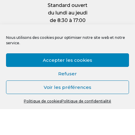
Standard ouvert
du lundi au jeudi
de 8:30 à 17:00
et le vendredi :
de 8:30 à 12:00
Nous utilisons des cookies pour optimiser notre site web et notre
service.
Accepter les cookies
Mentions légales
Refuser
Politique de confidentialité
Voir les préférences
Politique de cookies (UE)
0
Crédit photos, vidéos et illustrations
Politique de cookies
Politique de confidentialité
Recherche
R
pour :
e
c
h
e