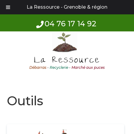
La Ressource - Grenoble & région
04 76 17 14 92
Aller
Aller
à
au
la
contenu
La Ressource
navigation
Débarras
-
Recyclerie
-
Marché aux puces
Outils