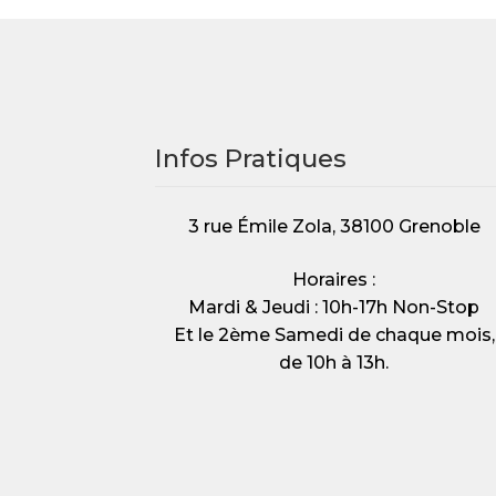
Nos clients ont du talent
Nos équipes en action
Nos ventes exceptionnelles du samedi !
Nous en
Infos Pratiques
Petit et Gros Électroménager
Politique de confid
Validation de la commande
Vêtements, chaussur
3 rue Émile Zola, 38100 Grenoble
Horaires :
Mardi & Jeudi : 10h-17h Non-Stop
Et le 2ème Samedi de chaque mois,
de 10h à 13h.