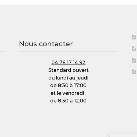
Nos locations
Nos Services
voyer des photos
Nous les avons eu(e)s
Outillage
Pani
Nous contacter
entialité
Politique de cookies (UE)
Réservation
Test2
V
es et accessoires
04 76 17 14 92
Standard ouvert
du lundi au jeudi
de 8:30 à 17:00
et le vendredi :
de 8:30 à 12:00