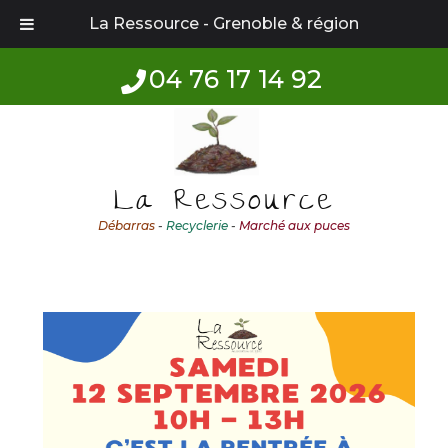
La Ressource - Grenoble & région
04 76 17 14 92
Aller
Aller
à
au
la
contenu
La Ressource
navigation
Débarras
-
Recyclerie
-
Marché aux puces